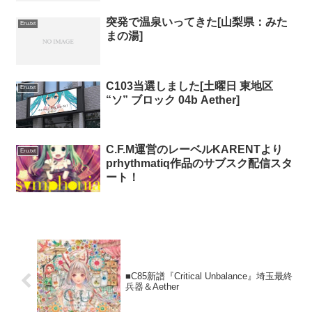
突発で温泉いってきた[山梨県：みた
Eru.txt
まの湯]
C103当選しました[土曜日 東地区
Eru.txt
“ソ” ブロック 04b Aether]
C.F.M運営のレーベルKARENTより
Eru.txt
prhythmatiq作品のサブスク配信スタ
ート！
■C85新譜『Critical Unbalance』埼玉最終
兵器＆Aether