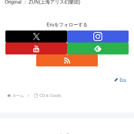
Original ： ZUN(上海アリス幻樂団)
Eruをフォローする
Eru
ホーム
CD & Goods