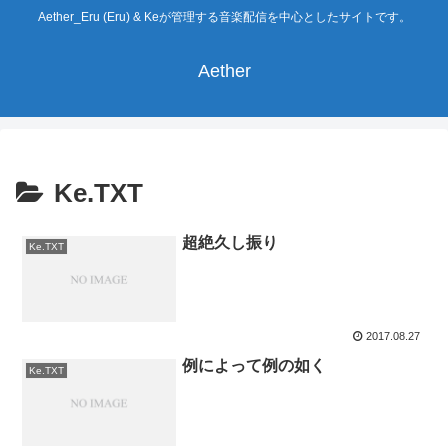
Aether_Eru (Eru) & Keが管理する音楽配信を中心としたサイトです。
Aether
Ke.TXT
超絶久し振り
Ke.TXT
2017.08.27
例によって例の如く
Ke.TXT