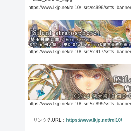
https://www.lkjp.net/rei10/_src/sc898/sstts_banne
https://www.lkjp.net/rei10/_src/sc917/sstts_banner
https://www.lkjp.net/rei10/_src/sc899/sstts_banner
リンク先URL：
https://www.lkjp.net/rei10/