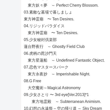
東方妖々夢 ～ Perfect Cherry Blossom.
03.素敵な墓場で暮しましょ
東方神霊廟 〜 Ten Desires.
04.リジッドパラダイス
東方神霊廟 〜 Ten Desires.
05.少女秘封倶楽部
蓮台野夜行 ～ Ghostly Field Club
06.虎柄の毘沙門天
東方星蓮船 ～ Undefined Fantastic Object.
07.恋色マスタースパーク
東方永夜抄 ～ Imperishable Night.
08.G Free
大空魔術～Magical Astronomy
09.少女さとり 〜 3rd eye[Ver.2013]*1
東方地霊殿 ～ Subterranean Animism.
10.幻想の永遠祭 – 空の帰り道 ～ Sky Dream