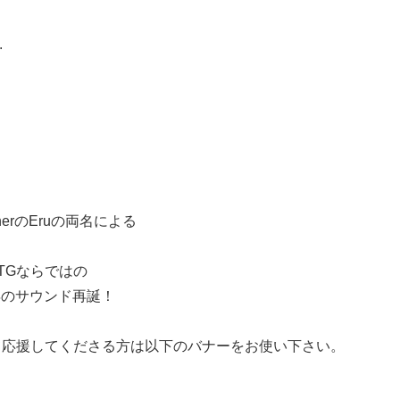
.
rのEruの両名による
、
TGならではの
年のサウンド再誕！
て応援してくださる方は以下のバナーをお使い下さい。