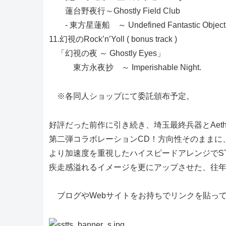
蓮台野夜行～Ghostly Field Club
- 東方星蓮船 ～ Undefined Fantastic Object
11.幻視のRock’n’Yoll ( bonus track )
「幻視の夜 ～ Ghostly Eyes」
東方永夜抄 ～ Imperishable Night.
※各同人ショップにて委託頒布予定。
好評だった前作に引き続き、埼玉最終兵器とAethe
第二弾コラボレーションCD！方向性そのままに
より加速度を重視したハイスピードアレンジでS
疾走感溢れるイメージを更にアップさせた、往
ブログやWebサイトをお持ちでリンクを貼っ