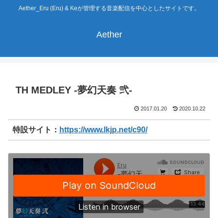
Aether_Eru (Eru) & Keが管理する音楽配信を中心としたサイトです。
Aether
TH MEDLEY -夢幻天奏 弐-
2017.01.20
2020.10.22
特設サイト：
https://www.lkjp.net/c90/