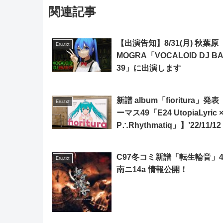
関連記事
【出演告知】8/31(月) 秋葉原
Eru.txt
MOGRA「VOCALOID DJ B
39」に出演します
新譜 album「fioritura」発
Eru.txt
ーマス49「E24 UtopiaLyric 
P∴Rhythmatiq」】’22/11/12
C97冬コミ新譜「転生輪音」
Eru.txt
南ニ14a 情報公開！