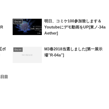
明日、コミケ100参加致します＆
Eru.txt
AR
Youtubeにデモ動画をUP[東ノ-34a
Aether]
表【ボ
M3春2018当選しました[第一展示
Eru.txt
×
場”R-04a”]
4日目