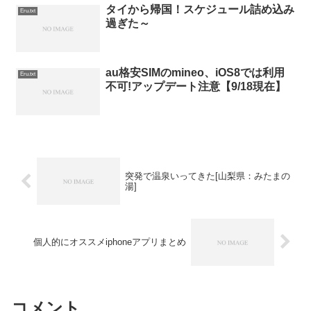
タイから帰国！スケジュール詰め込み
Eru.txt
過ぎた～
au格安SIMのmineo、iOS8では利用
Eru.txt
不可!アップデート注意【9/18現在】
突発で温泉いってきた[山梨県：みたまの
湯]
個人的にオススメiphoneアプリまとめ
コメント