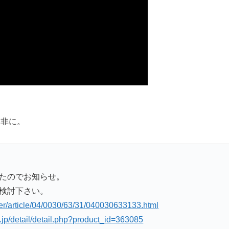
是非に。
たのでお知らせ。
検討下さい。
der/article/04/0030/63/31/040030633133.html
jp/detail/detail.php?product_id=363085