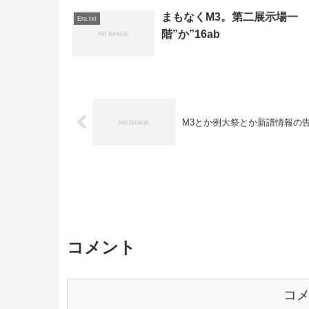
まもなくM3。第二展示場一
Eru.txt
階”か”16ab
M3とか例大祭とか新譜情報の
コメント
コ