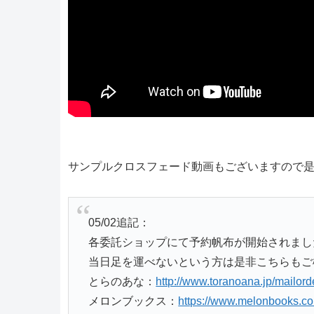
サンプルクロスフェード動画もございますので
05/02追記：
各委託ショップにて予約帆布が開始されまし
当日足を運べないという方は是非こちらもご
とらのあな：
http://www.toranoana.jp/mailor
メロンブックス：
https://www.melonbooks.co.