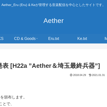
Aether_Eru (Eru) & Keが管理する音楽配信を中心としたサイトです。
Aether
KS
CD & Goods
Eru.txt
Ke.txt
表 [H22a ”Aether＆埼玉最終兵器”]
2018.04.29
2021.01.31
s」を頒布します。
ことで、