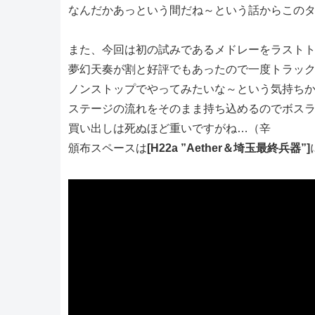
なんだかあっという間だね～という話からこの
また、今回は初の試みであるメドレーをラスト
夢幻天奏が割と好評でもあったので一度トラッ
ノンストップでやってみたいな～という気持ち
ステージの流れをそのまま持ち込めるのでボス
買い出しは死ぬほど重いですがね…（辛
頒布スペースは
[H22a ”Aether＆埼玉最終兵器”]