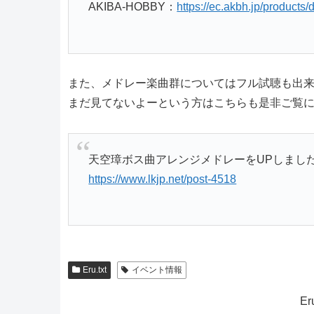
AKIBA-HOBBY：
https://ec.akbh.jp/product
また、メドレー楽曲群についてはフル試聴も出
まだ見てないよーという方はこちらも是非ご覧
天空璋ボス曲アレンジメドレーをUPしまし
https://www.lkjp.net/post-4518
Eru.txt
イベント情報
E