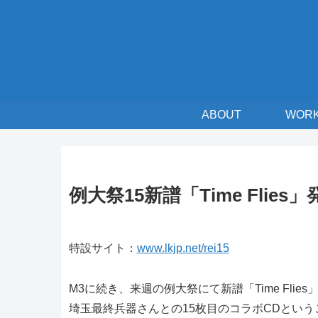
ABOUT
WOR
例大祭15新譜「Time Flies」発
特設サイト：
www.lkjp.net/rei15
M3に続き、来週の例大祭にて新譜「Time Flie
埼玉最終兵器さんとの15枚目のコラボCDという