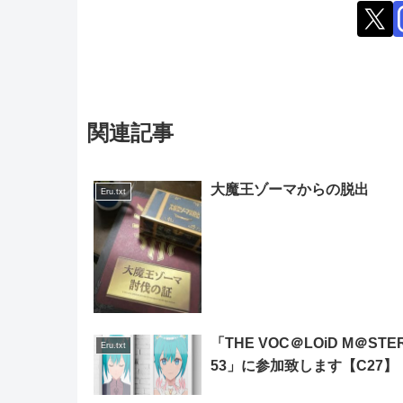
関連記事
大魔王ゾーマからの脱出
Eru.txt
「THE VOC＠LOiD M＠STE
Eru.txt
53」に参加致します【C27】