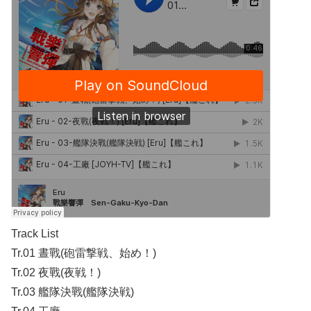
Track List
Tr.01 晝戰(砲雷撃戦、始め！)
Tr.02 夜戰(夜戦！)
Tr.03 艦隊決戰(艦隊決戦)