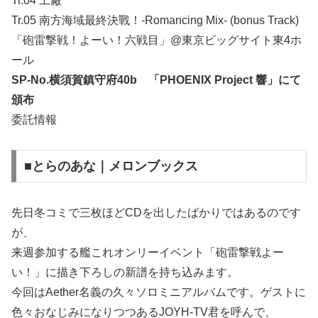
Tr.04 工廠
Tr.05 南方海域最終決戰！-Romancing Mix- (bonus Track)
「砲雷撃戦！よーい！六戦目」@東京ビッグサイト東4ホ
ール
SP-No.横須賀鎮守府40b 「PHOENIX Project 響」にて
頒布
委託情報
■とらのあな｜メロンブックス
先日冬コミで三枚ほどCDを出したばかりではあるのです
が、
来週参加する艦これオンリーイベント「砲雷撃戦よー
い！」に描き下ろしの新譜を持ち込みます。
今回はAether名義の久々ソロミニアルバムです。ゲストに
色々おなじみになりつつあるJOYH-TV君を呼んで、