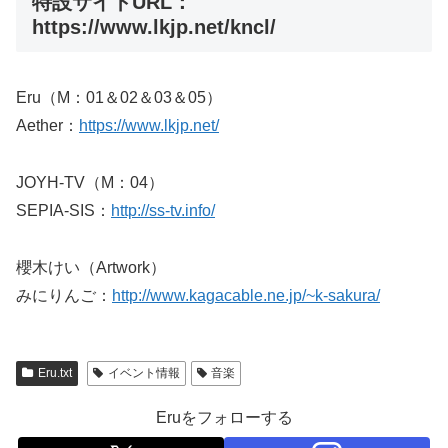
特設サイトURL：
https://www.lkjp.net/kncl/
Eru（M：01＆02＆03＆05）
Aether：
https://www.lkjp.net/
JOYH-TV（M：04）
SEPIA-SIS：
http://ss-tv.info/
櫻木けい（Artwork）
みにりんご：
http://www.kagacable.ne.jp/~k-sakura/
Eru.txt
イベント情報
音楽
Eruをフォローする