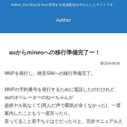
Aether_Eru (Eru) & Keが管理する音楽配信を中心としたサイトです。
Aether
auからmineoへの移行準備完了ー！
2014.08.26
MNPを発行し、格安SIMへの移行準備完了。
MNPの予約番号を発行するために電話したのだけれど、
auのオペレーターのねーちゃんが
超絶ヤル気なくて(死んだ声で覇気が全くなかった)、一度
案内したこともう一度言ったり、
言ってること若干ちぐはぐだったりと、完全マニュアル人