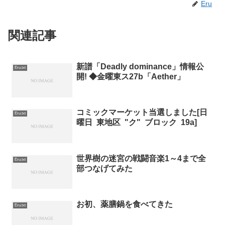
Eru
関連記事
新譜「Deadly dominance」情報公
Eru.txt
開! ◆金曜東ス27b「Aether」
コミックマーケット当選しました[日
Eru.txt
曜日 東地区 "ク" ブロック 19a]
世界樹の迷宮の戦闘音楽1～4まで全
Eru.txt
部つなげてみた
お初、薬膳鍋を食べてきた
Eru.txt