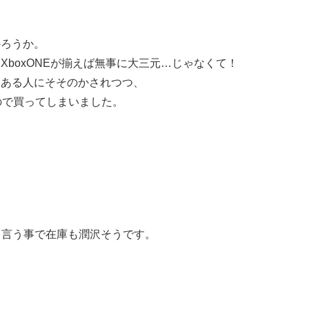
かろうか。
boxONEが揃えば無事に大三元…じゃなくて！
とある人にそそのかされつつ、
ので買ってしまいました。
と言う事で在庫も潤沢そうです。