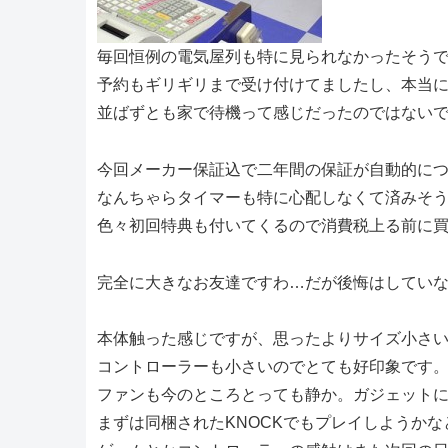
毎回恒例の電気屋列も特に見られなかったそう
予約もギリギリまで受け付けてましたし、本当
並ばずとも家で待機って感じだったのではない
今回メーカー保証込で二年間の保証が自動的に
なんちゃらタイマーも特に心配しなくて済みそ
色々初回特典も付いてくるので消費税上る前に
完全に大きなお友達ですわ…だが後悔はしてい
本体触った感じですが、思ったよりサイズ小さ
コントローラーも小さいのでとても好印象です。
ファンも今のところとっても静か。ガジェット
まずは同梱されたKNOCKでもプレイしようかな