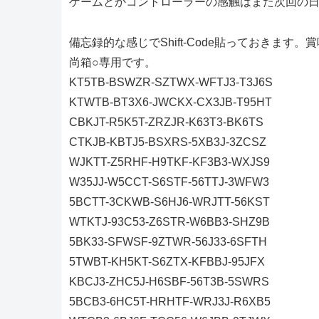
ゲームとかコントローラーの感触はまた次回の
備忘録的な感じでShift-Code貼っておきます
尚箱○専用です。
KT5TB-BSWZR-SZTWX-WFTJ3-T3J6S
KTWTB-BT3X6-JWCKX-CX3JB-T95HT
CBKJT-R5K5T-ZRZJR-K63T3-BK6TS
CTKJB-KBTJ5-BSXRS-5XB3J-3ZCSZ
WJKTT-Z5RHF-H9TKF-KF3B3-WXJS9
W35JJ-W5CCT-S6STF-56TTJ-3WFW3
5BCTT-3CKWB-S6HJ6-WRJTT-56KST
WTKTJ-93C53-Z6STR-W6BB3-SHZ9B
5BK33-SFWSF-9ZTWR-56J33-6SFTH
5TWBT-KH5KT-S6ZTX-KFBBJ-95JFX
KBCJ3-ZHC5J-H6SBF-56T3B-5SWRS
5BCB3-6HC5T-HRHTF-WRJ3J-R6XB5