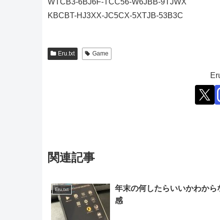
WTCB3-6BJ6F-TCC56-W6JBB-9TJWX
KBCBT-HJ3XX-JC5CX-5XTJB-53B3C
Eru.txt
Game
E
関連記事
年末の何したらいいかわから
Eru.txt
感