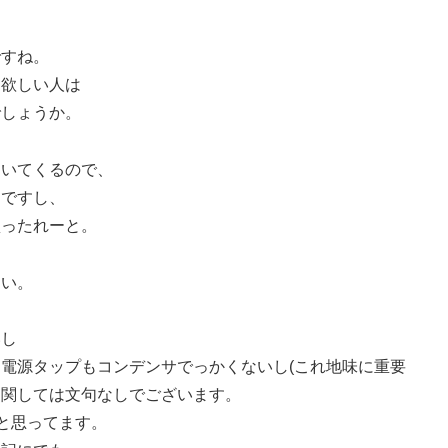
ですね。
に欲しい人は
でしょうか。
ついてくるので、
うですし、
買ったれーと。
ない。
いし
電源タップもコンデンサでっかくないし(これ地味に重要
に関しては文句なしでございます。
と思ってます。