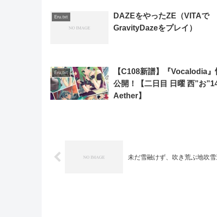
DAZEをやったZE（VITAで
Eru.txt
GravityDazeをプレイ）
【C108新譜】『Vocalodia
Eru.txt
公開！【二日目 日曜 西”お”14
Aether】
未だ雪融けず、吹き荒ぶ地吹雪