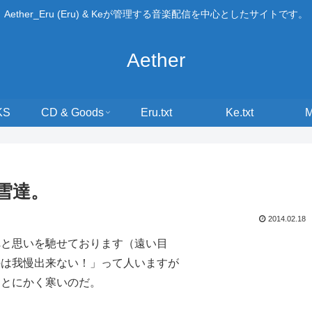
Aether_Eru (Eru) & Keが管理する音楽配信を中心としたサイトです。
Aether
KS
CD & Goods
Eru.txt
Ke.txt
雪達。
2014.02.18
へと思いを馳せております（遠い目
のは我慢出来ない！」って人いますが
はとにかく寒いのだ。