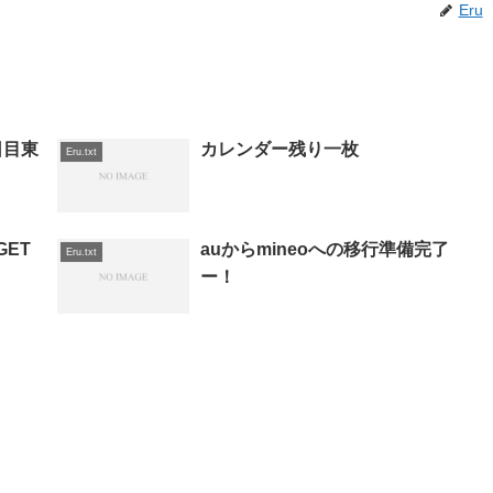
Eru
日目東
カレンダー残り一枚
Eru.txt
GET
auからmineoへの移行準備完了
Eru.txt
ー！