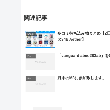
関連記事
冬コミ持ち込み物まとめ【2
Eru.txt
ヌ34b Aether】
「vanguard abeo283ab」を
Eru.txt
月末のM3に参加致します。
Eru.txt