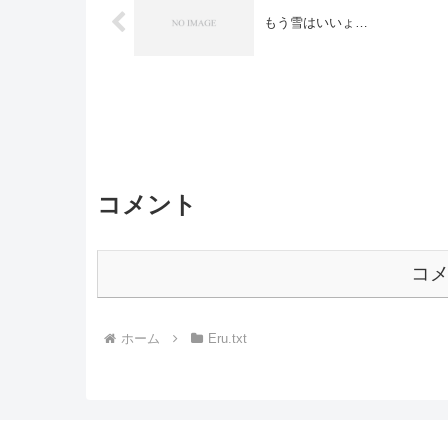
もう雪はいいょ…
コメント
コ
ホーム
Eru.txt