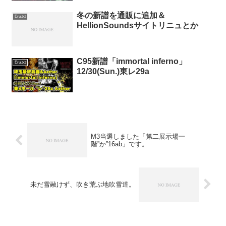
冬の新譜を通販に追加＆
Eru.txt
HellionSoundsサイトリニュとか
C95新譜「immortal inferno」
Eru.txt
12/30(Sun.)東レ29a
M3当選しました「第二展示場一
階”か”16ab」です。
未だ雪融けず、吹き荒ぶ地吹雪達。