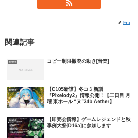
Eru
関連記事
コピー制限撤廃の動き[音楽]
Eru.txt
【C105新譜】冬コミ新譜
Eru.txt
『Pixelody2』情報公開！【二日目 月
曜 東ホール “ヌ”34b Aether】
【即売会情報】ゲームレジェンドと秋
Eru.txt
季例大祭[D16a]に参加します