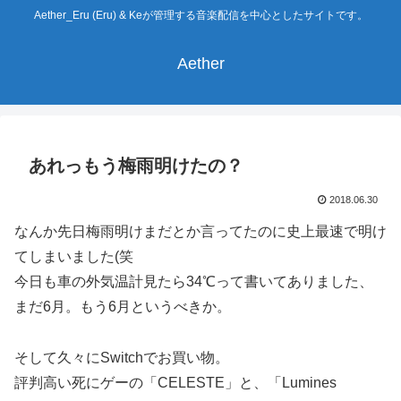
Aether_Eru (Eru) & Keが管理する音楽配信を中心としたサイトです。
Aether
あれっもう梅雨明けたの？
2018.06.30
なんか先日梅雨明けまだとか言ってたのに史上最速で明け
てしまいました(笑
今日も車の外気温計見たら34℃って書いてありました、
まだ6月。もう6月というべきか。
そして久々にSwitchでお買い物。
評判高い死にゲーの「CELESTE」と、「Lumines