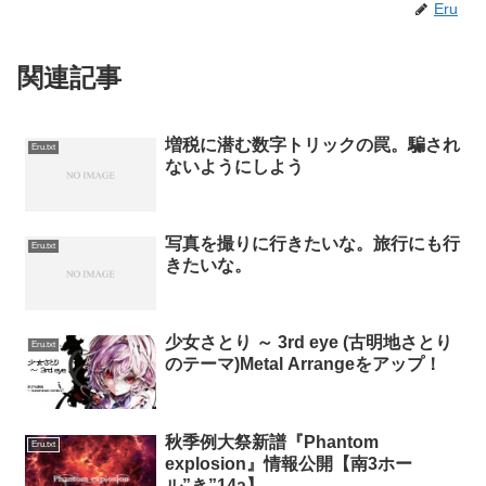
Eru
関連記事
増税に潜む数字トリックの罠。騙され
Eru.txt
ないようにしよう
写真を撮りに行きたいな。旅行にも行
Eru.txt
きたいな。
少女さとり ～ 3rd eye (古明地さとり
Eru.txt
のテーマ)Metal Arrangeをアップ！
秋季例大祭新譜『Phantom
Eru.txt
explosion』情報公開【南3ホー
ル”き”14a】