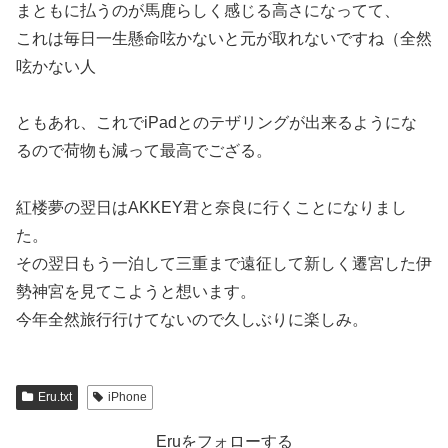
まともに払うのが馬鹿らしく感じる高さになってて、
これは毎日一生懸命呟かないと元が取れないですね（全然
呟かない人
ともあれ、これでiPadとのテザリングが出来るようにな
るので荷物も減って最高でござる。
紅楼夢の翌日はAKKEY君と奈良に行くことになりまし
た。
その翌日もう一泊して三重まで遠征して新しく遷宮した伊
勢神宮を見てこようと想います。
今年全然旅行行けてないので久しぶりに楽しみ。
Eru.txt
iPhone
Eruをフォローする