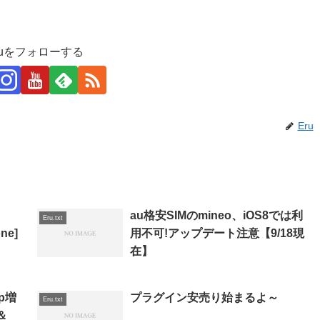
ruをフォローする
Eru
au格安SIMのmineo、iOS8では利
Eru.txt
ne]
用不可!アップデート注意【9/18現
在】
p増
プラグイン安売り始まるよ～
Eru.txt
＆