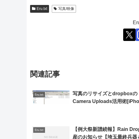
Eru.txt
写真/映像
E
関連記事
写真のリサイズとdropboxの
Eru.txt
Camera Uploads活用術[iPho
【例大祭新譜続報】Rain Dro
Eru.txt
産のお知らせ【埼玉最終兵器