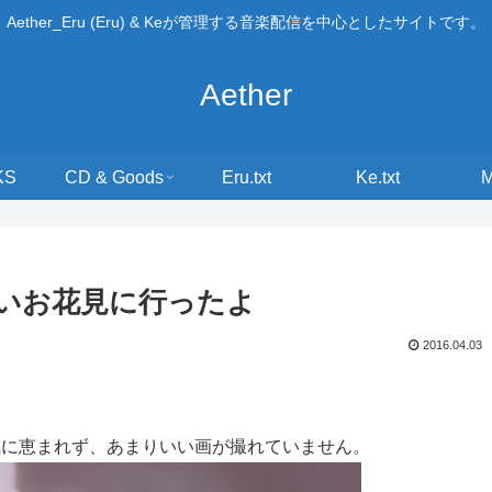
Aether_Eru (Eru) & Keが管理する音楽配信を中心としたサイトです。
Aether
KS
CD & Goods
Eru.txt
Ke.txt
いお花見に行ったよ
2016.04.03
気に恵まれず、あまりいい画が撮れていません。