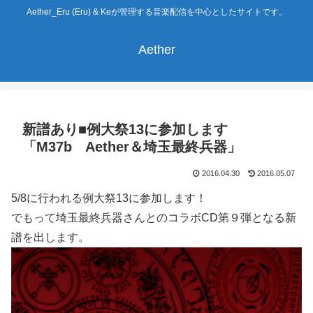
Aether_Eru (Eru) & Keが管理する音楽配信を中心としたサイトです。
Aether
新譜あり■例大祭13に参加します
「M37b Aether＆埼玉最終兵器」
2016.04.30
2016.05.07
5/8に行われる例大祭13に参加します！
でもって埼玉最終兵器さんとのコラボCD第９弾となる新
譜を出します。