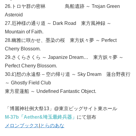
26.トロヤ群の密林 鳥船遺跡 ～ Trojan Green
Asteroid
27.厄神様の通り道 ～ Dark Road 東方風神録 ～
Mountain of Faith.
28.幽雅に咲かせ、墨染の桜 東方妖々夢 ～ Perfect
Cherry Blossom.
29.さくらさくら ～ Japanize Dream… 東方妖々夢 ～
Perfect Cherry Blossom.
30.幻想の永遠祭 – 空の帰り道 ～ Sky Dream 蓮台野夜行
～ Ghostly Field Club
東方星蓮船 ～ Undefined Fantastic Object.
「博麗神社例大祭13」@東京ビッグサイト東ホール
M-37b「Aether&埼玉最終兵器」
にて頒布
メロンブックス
|
とらのあな