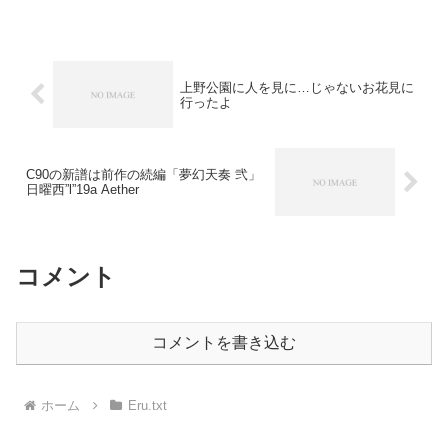
上野公園に人を見に…じゃないお花見に
行ったよ
C90の新譜は前作の続編「夢幻天奏 弐」
日曜西”l”19a Aether
コメント
コメントを書き込む
ホーム
Eru.txt