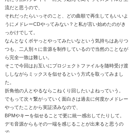
流だと思うので、
それだったらいっそのこと、どの曲順で再生してもいいよ
うにメドレーCDやってみない？と私が言い始めたのがき
っかけでして。
なんとなくボヤっとやってみたいなという気持ちはありつ
つも、二人別々に音源を制作しているので当然のことなが
ら完全一致は難しい。
そこで今回はお互いにプロジェクトファイルを随時受け渡
ししながらミックスを似せるという方式を取ってみまし
た。
折角他の人とやるならこねくり回したいよねっていう。
でもって次々繋がっていく面白さは過去に何度かメドレー
やってたことから実証済みなので、
BPMやキーを似せることで更に統一感出してたりして。
デモ音源からもその一端を感じることが出来ると思うの
で、