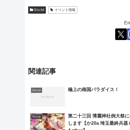
Eru.txt
イベント情報
E
関連記事
極上の南国パラダイス！
Eru.txt
第二十三回 博麗神社例大祭に
Eru.txt
します【か20a 埼玉最終兵器