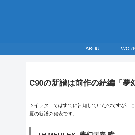
ABOUT
WOR
C90の新譜は前作の続編「夢幻天奏
ツイッターではすでに告知していたのですが、
夏の新譜の発表です。
TH MEDLEY -夢幻天奏 弐-