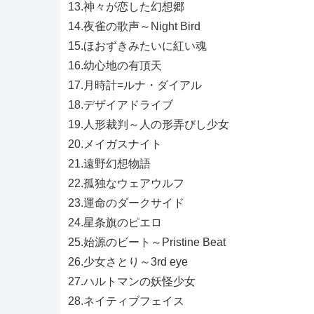
13.神々が恋した幻想郷
14.夜雀の歌声～Night Bird
15.ほおずきみたいに紅い魂
16.幼心地の有頂天
17.月時計=ルナ・ダイアル
18.デザイアドライブ
19.人形裁判～人の形弄びし少女
20.メイガスナイト
21.遠野幻想物語
22.孤独なウェアウルフ
23.運命のダークサイド
24.星条旗のピエロ
25.始源のビート～Pristine Beat
26.少女さとり～3rd eye
27.ハルトマンの妖怪少女
28.ネイティブフェイス