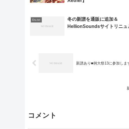
Aether】
冬の新譜を通販に追加＆
Eru.txt
HellionSoundsサイトリニ
新譜あり■例大祭13に参加します
コメント