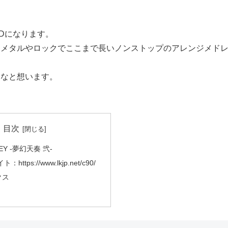
Dになります。
、メタルやロックでここまで長いノンストップのアレンジメド
いなと想います。
目次
EY -夢幻天奏 弐-
https://www.lkjp.net/c90/
クス