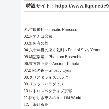
特設サイト：https://www.lkjp.net/c9
01.竹取飛翔～Lunatic Princess
02.おてんば恋娘
03.無何有の郷
04.六十年目の東方裁判～Fate of Sixty Years
05.幽霊楽壇～Phantom Ensemble
06.東方妖々夢～Ancient Temple
07.幻視の夜～Ghostly Eyes
08.クリスタライズシルバー
09.リジッドパラダイス
10.レトロスペクティブ京都
11.懐かしき東方の血～Old World
12.上海紅茶館