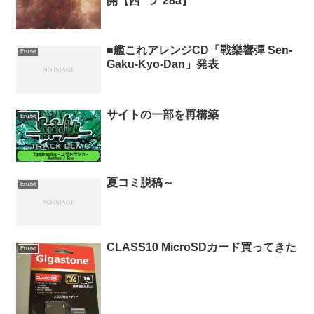
開【西”つ”28a】
■艦これアレンジCD「戰樂響彈 Sen-
Eru.txt
Gaku-Kyo-Dan」発表
サイトの一部を再構築
Eru.txt
夏コミ脱稿～
Eru.txt
CLASS10 MicroSDカード買ってきた
Eru.txt