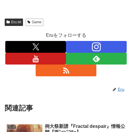
Eru.txt
Game
Eruをフォローする
Eru
関連記事
例大祭新譜『Fractal despair』情報公
Eru.txt