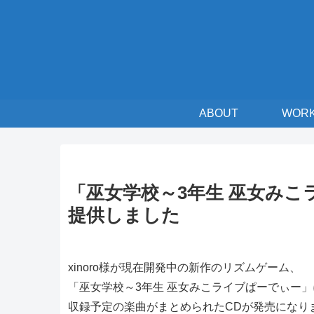
ABOUT
WOR
「巫女学校～3年生 巫女みこ
提供しました
xinoro様が現在開発中の新作のリズムゲーム、
「巫女学校～3年生 巫女みこライブぱーでぃー」
収録予定の楽曲がまとめられたCDが発売になり