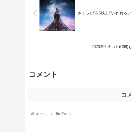
さくっとSNS映え!?が作れるアプリ
2020年の冬コミ(C9
コメント
コ
ホーム
Eru.txt