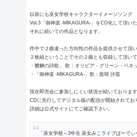
以前にも巫女学校キャラクターイメージソング
Vol.3「御神楽 -MIKAGURA-」をCD化して頂
それに続いての作品となります。
作中で２曲違った方向性の作品を提供させて頂
２枚組ということでその２曲とも収録して頂い
・魍魎の詩歌」 歌：オリビア・グリーン・ベネ
・「御神楽 -MIKAGURA-」歌：藍咲 沙苗
現在即売会に参加しにくい状況が続いておりま
CDに先行してデジタル版の配信が開始されてお
詳細は公式サイトにてご確認下さい。
「巫女学校～3年生 巫女みこライブぱーで