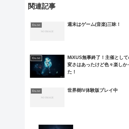
関連記事
週末はゲーム(音楽)三昧！
Eru.txt
MiXUS無事終了！主催として
Eru.txt
変さはあったけど色々楽しか
た！
世界樹IV体験版プレイ中
Eru.txt