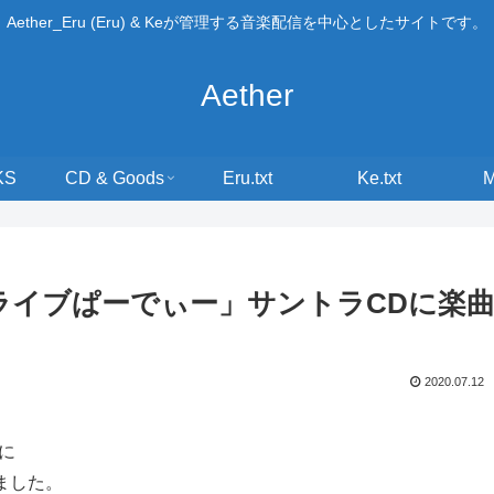
Aether_Eru (Eru) & Keが管理する音楽配信を中心としたサイトです。
Aether
KS
CD & Goods
Eru.txt
Ke.txt
ライブぱーでぃー」サントラCDに楽
2020.07.12
に
ました。