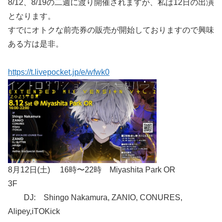
8/12、8/19の二週に渡り開催されますが、私は12日の出演
となります。
すでにオトクな前売券の販売が開始しておりますので興味
ある方は是非。
https://t.livepocket.jp/e/wfwk0
8月12日(土) 16時〜22時 Miyashita Park OR
3F
DJ: Shingo Nakamura, ZANIO, CONURES,
Alipey,iTOKick