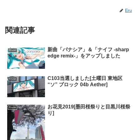
Eru
関連記事
新曲「パナシア」＆「ナイフ -sharp
Eru.txt
edge remix-」をアップしました
C103当選しました[土曜日 東地区
Eru.txt
“ソ” ブロック 04b Aether]
お花見2019[墨田桜祭りと目黒川桜祭
Eru.txt
り]