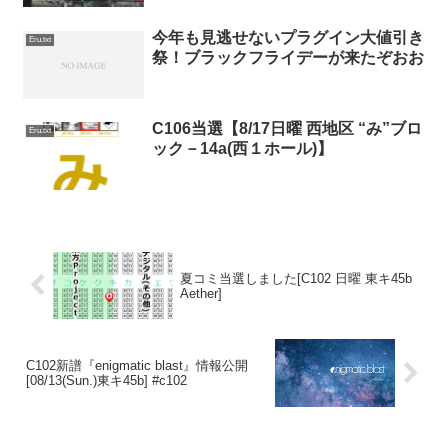
今年も見逃せないプラグイン大値引き
Eru.txt
祭！ブラックフライデーが来たぞおお
C106当選【8/17日曜 西地区 “み”ブロ
Eru.txt
ック－14a(西１ホール)】
夏コミ当選しました[C102 日曜 東キ45b
Aether]
C102新譜『enigmatic blast』情報公開
[08/13(Sun.)東キ45b] #c102