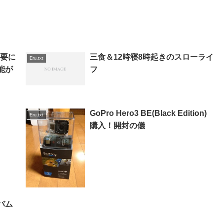
不要に
三食＆12時寝8時起きのスローライ
Eru.txt
能が
フ
GoPro Hero3 BE(Black Edition)
Eru.txt
購入！開封の儀
バム