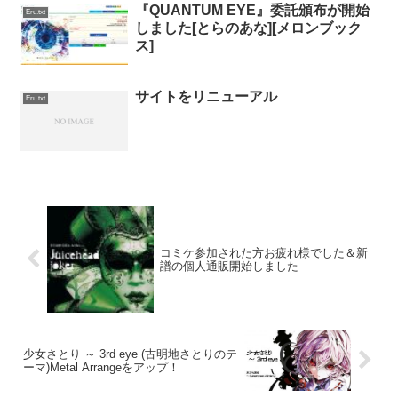
『QUANTUM EYE』委託頒布が開始
Eru.txt
しました[とらのあな][メロンブック
ス]
サイトをリニューアル
Eru.txt
コミケ参加された方お疲れ様でした＆新
譜の個人通販開始しました
少女さとり ～ 3rd eye (古明地さとりのテ
ーマ)Metal Arrangeをアップ！