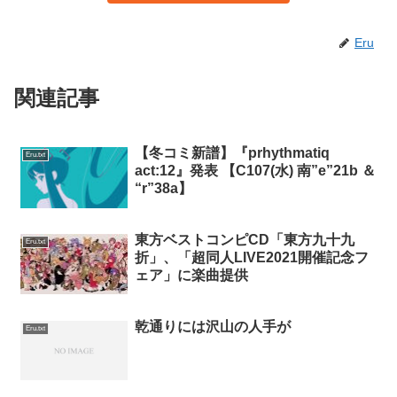
Eru
関連記事
【冬コミ新譜】『prhythmatiq
Eru.txt
act:12』発表 【C107(水) 南”e”21b ＆
“r”38a】
東方ベストコンピCD「東方九十九
Eru.txt
折」、「超同人LIVE2021開催記念フ
ェア」に楽曲提供
乾通りには沢山の人手が
Eru.txt