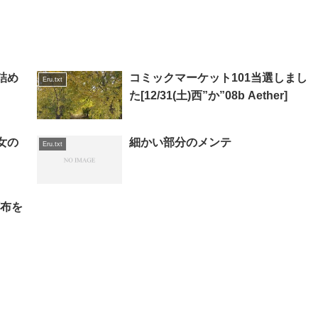
詰め
コミックマーケット101当選しまし
Eru.txt
た[12/31(土)西”か”08b Aether]
女の
細かい部分のメンテ
Eru.txt
頒布を