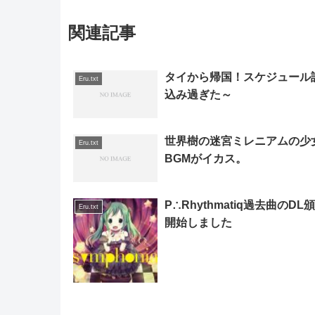
関連記事
タイから帰国！スケジュール
Eru.txt
込み過ぎた～
世界樹の迷宮ミレニアムの少
Eru.txt
BGMがイカス。
P∴Rhythmatiq過去曲のDL
Eru.txt
開始しました