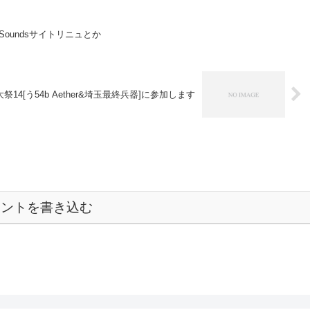
nSoundsサイトリニュとか
例大祭14[う54b Aether&埼玉最終兵器]に参加します
メントを書き込む