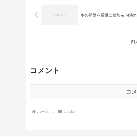
冬の新譜を通販に追加＆Hellio
コメント
コ
ホーム
Eru.txt