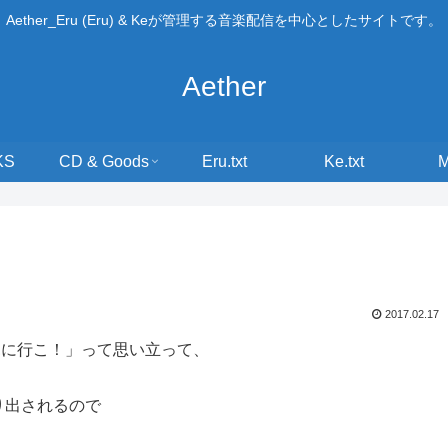
Aether_Eru (Eru) & Keが管理する音楽配信を中心としたサイトです。
Aether
KS
CD & Goods
Eru.txt
Ke.txt
2017.02.17
見に行こ！」って思い立って、
り出されるので