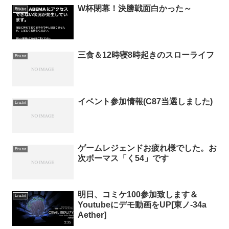
W杯閉幕！決勝戦面白かった～
Eru.txt
三食＆12時寝8時起きのスローライフ
Eru.txt
イベント参加情報(C87当選しました)
Eru.txt
ゲームレジェンドお疲れ様でした。お
Eru.txt
次ボーマス「く54」です
明日、コミケ100参加致します＆
Eru.txt
Youtubeにデモ動画をUP[東ノ-34a
Aether]