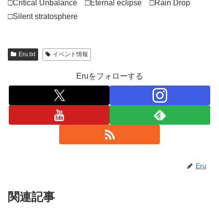
□Critical Unbalance □Eternal eclipse □Rain Drop
□Silent stratosphere
Eru.txt
イベント情報
Eruをフォローする
Eru
関連記事