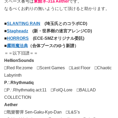
スペース番号は
東館ネ-31a Aether
です。
なるべくお釣りの無いようにして頂けると助かります。
■
SLANTING RAIN
(埼玉氏とのコラボCD)
■
Stagheadz
(新・世界樹の迷宮アレンジCD)
■
HORRORS
(ECE-SMZオリジナル委託)
■
霧雨魔法典
（合体ブースのゆう新譜）
＝＝以下旧譜＝＝
HellionSounds
□Red Re:zome □Scent Games □Last Floor □Chaotic
Labyrinth
P∴Rhythmatiq
□P∴Rhythmatiq act:11 □FolQ-Lore □BALLAD
COLLECTION
Aether
□戰樂響彈 Sen-Gaku-Kyo-Dan □L&S’s