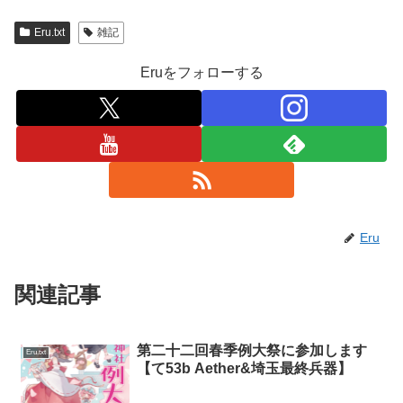
Eru.txt
雑記
Eruをフォローする
Eru
関連記事
第二十二回春季例大祭に参加します
Eru.txt
【て53b Aether&埼玉最終兵器】