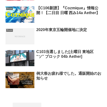
【C106新譜】『Cozmique』情報公
Eru.txt
開！【二日目 日曜 西み14a Aether】
2020年東京五輪開催地に決定
Eru.txt
C103当選しました[土曜日 東地区
Eru.txt
“ソ” ブロック 04b Aether]
例大祭お疲れ様でした。通販開始のお
Eru.txt
知らせ