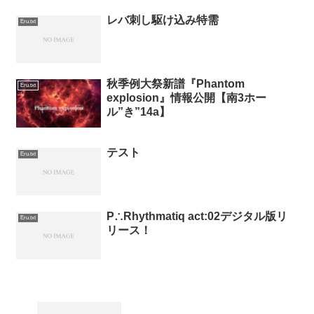
レバ刺し駆け込み特需
Eru.txt
秋季例大祭新譜『Phantom
Eru.txt
explosion』情報公開【南3ホー
ル”き”14a】
テスト
Eru.txt
P∴Rhythmatiq act:02デジタル版リ
Eru.txt
リース！