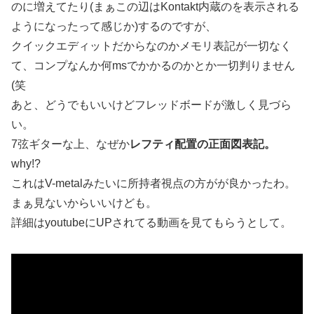
のに増えてたり(まぁこの辺はKontakt内蔵のを表示される
ようになったって感じか)するのですが、
クイックエディットだからなのかメモリ表記が一切なく
て、コンプなんか何msでかかるのかとか一切判りません
(笑
あと、どうでもいいけどフレッドボードが激しく見づら
い。
7弦ギターな上、なぜか
レフティ配置の正面図表記。
why!?
これはV-metalみたいに所持者視点の方がが良かったわ。
まぁ見ないからいいけども。
詳細はyoutubeにUPされてる動画を見てもらうとして。