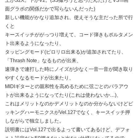
上がS2X。下がV2。(SS撮ろうと思ったんだけどVSTi画
面グラボの関係だかで写らないんだった)
新しい機能がかなり追加され、使えそうな主だった所で行
くと
キースイッチががっつり増えて、コード弾きもポルタメン
ト出来るようになったり、
タッピングモード(ピロリロ出来る)が追加されてたり、
「Thrash Note」なるものが出来、
速弾きで連打した時にノイズが少なく一音一音が聞き取り
やすくなるモードが出来たり、
MIDIギターとの親和性を高めるために弦ごとのパラアウ
トが出来るようになってたり(これは使わないか…)、
これはメリットなのかデメリットなのか分からないけどピ
ッキングハーモニクスがVel.127でなく、キースイッチ押
しながらで独立しました。
説明書にはVol.127で出るよって書いてあるけど、デフォ