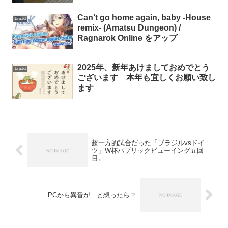
Can’t go home again, baby -House
Eru.txt
remix- (Amatsu Dungeon) /
Ragnarok Online をアップ
2025年、新年あけましておめでとう
Eru.txt
ございます 本年も宜しくお願い致し
ます
超一方的試合だった「ブラジルvsドイ
ツ」W杯パブリックビューイング五回
目。
PCから異音が…と想ったら？