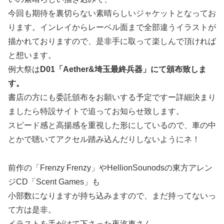
今回も期待を裏切らない素晴らしいジャケットとなってお
ります。インレイからレーベル面まで全部違うイラストが
描かれておりますので、是非手に取って楽しんで頂ければ
と想います。
例大祭は
D01「Aether&埼玉最終兵器」にて頒布致しま
す。
書店の方にも委託頒布をお願いする予定ですー詳細決まり
ましたら特設サイトで追ってお知らせ致します。
スピード感と高揚感を重視した形にしているので、車の中
とかで聴いてアクセル踏み込んだりしないようにネ！
前作の「Frenzy Frenzy」やHellionSounodsの東方アレン
ジCD「Scent Games」も
小部数になりますが持ち込みますので、まだ持ってないっ
て方は是非。
イラストを手がけて下さった夜汽車さん