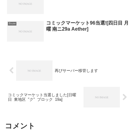
コミックマーケット96当選![四日目 月
Eru.txt
曜 南ニ29a Aether]
再びサーバー移管します
コミックマーケット当選しました[日曜
日 東地区 "ク" ブロック 19a]
コメント