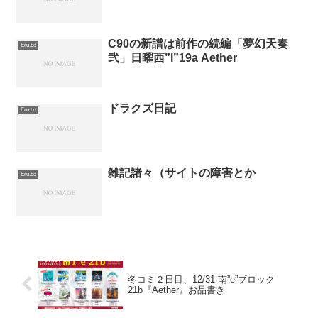
C90の新譜は前作の続編「夢幻天奏
Eru.txt
弐」日曜西”l”19a Aether
ドラクズ日記
Eru.txt
雑記諸々（サイトの障害とか
Eru.txt
冬コミ２日目、12/31 南”e”ブロック
21b『Aether』お品書き