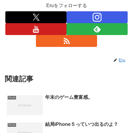
Eruをフォローする
Eru
関連記事
年末のゲーム豊富感。
Eru.txt
結局iPhone５っていつ出るのよ？
Eru.txt