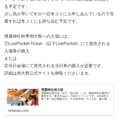
る予定です。
少し気が早いですが一応冬コミにも申し込んでいるので当
選すれば冬コミにも持ち込む予定です。
博麗神社秋季例大祭への入場には、
①LivePocket-Ticket-（以下LivePocket）にて発売される
入場券の購入
または
②当日会場にて発売される当日券の購入が必要です。
詳細は例大祭公式サイトを御覧くださいませ。
博麗神社例大祭
博麗神社例大祭（以下「例大祭」）は、博麗神社社務所が
運営する「東方Project」作品のイベントです。2004年の
春に第一回が開催され、今も毎年続いています。春に開催
される「博麗神社例大祭」と秋に開催される「博麗神社秋
季例大祭」では東方Pr...
reitaisai.com