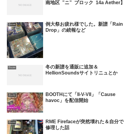
南地区 ”ニ” ブロック 14a Aether】
例大祭お疲れ様でした。新譜「Rain
Eru.txt
Drop」の続報など
冬の新譜を通販に追加＆
Eru.txt
HellionSoundsサイトリニュとか
BOOTHにて「II-V-VII」「Cause
Eru.txt
havoc」を配信開始
RME Firefaceが突然壊れた＆自分で
Eru.txt
修理した話