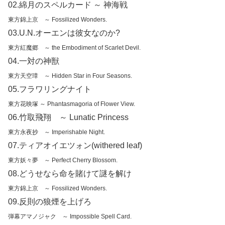
02.綿月のスペルカード ～ 神海戦
東方錦上京 ～ Fossilized Wonders.
03.U.N.オーエンは彼女なのか?
東方紅魔郷 ～ the Embodiment of Scarlet Devil.
04.一対の神獣
東方天空璋 ～ Hidden Star in Four Seasons.
05.フラワリングナイト
東方花映塚 ～ Phantasmagoria of Flower View.
06.竹取飛翔 ～ Lunatic Princess
東方永夜抄 ～ Imperishable Night.
07.ティアオイエツォン(withered leaf)
東方妖々夢 ～ Perfect Cherry Blossom.
08.どうせなら命を賭けて謎を解け
東方錦上京 ～ Fossilized Wonders.
09.反則の狼煙を上げろ
弾幕アマノジャク ～ Impossible Spell Card.