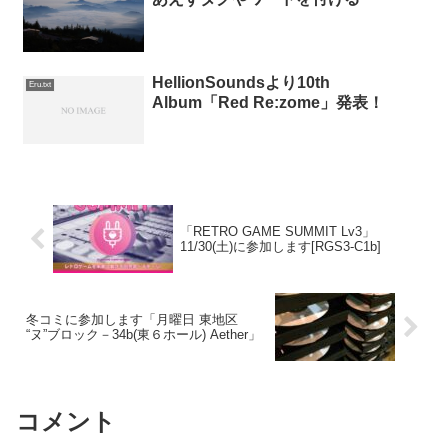
HellionSoundsより10th
Eru.txt
Album「Red Re:zome」発表！
「RETRO GAME SUMMIT Lv3」
11/30(土)に参加します[RGS3-C1b]
冬コミに参加します「月曜日 東地区
“ヌ”ブロック－34b(東６ホール) Aether」
コメント