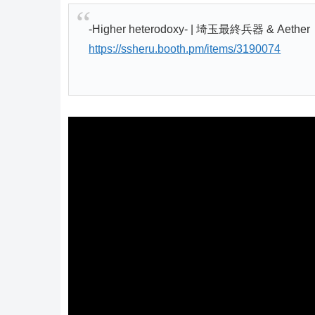
-Higher heterodoxy- | 埼玉最終兵器 & Aether
https://ssheru.booth.pm/items/3190074