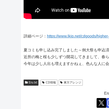
詳細ページ：
https://www.lkjp.net/cdgoods/higher
夏コミも申し込み完了しました～例大祭も申込
近所の梅と桜も少しずつ開花してきまして、春
今年は少し人出も増えますかねぇ、色んな人に
Eru.txt
CD情報
東方アレンジ
E