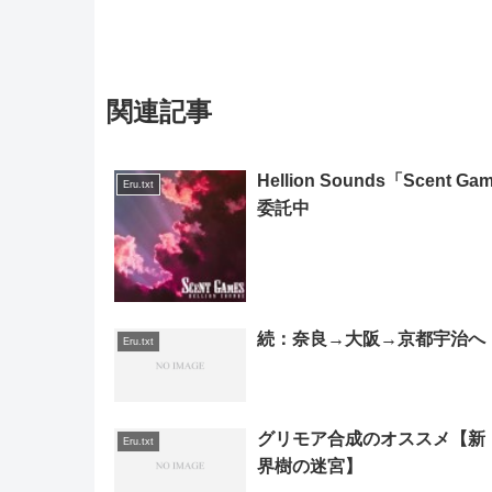
関連記事
Hellion Sounds「Scent Ga
Eru.txt
委託中
続：奈良→大阪→京都宇治へ
Eru.txt
グリモア合成のオススメ【新
Eru.txt
界樹の迷宮】