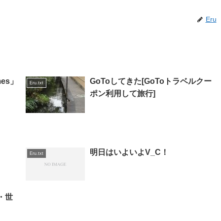
Eru
mes」
GoToしてきた[GoToトラベルクー
Eru.txt
ポン利用して旅行]
明日はいよいよV_C！
Eru.txt
・世