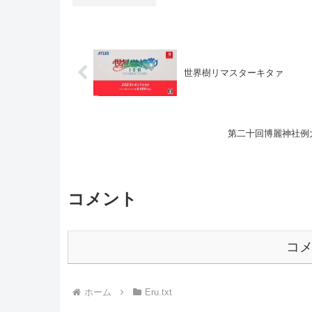
世界樹リマスターキタァ
第二十回博麗神社例大
コメント
コ
ホーム
Eru.txt