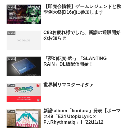
【即売会情報】ゲームレジェンドと秋
Eru.txt
季例大祭[D16a]に参加します
C88お疲れ様でした、新譜の通販開始
Eru.txt
のお知らせ
「夢幻転奏-弐-」「SLANTING
Eru.txt
RAIN」DL版配信開始！
世界樹リマスターキタァ
Eru.txt
新譜 album「fioritura」発表【ボーマ
Eru.txt
ス49「E24 UtopiaLyric ×
P∴Rhythmatiq」】’22/11/12