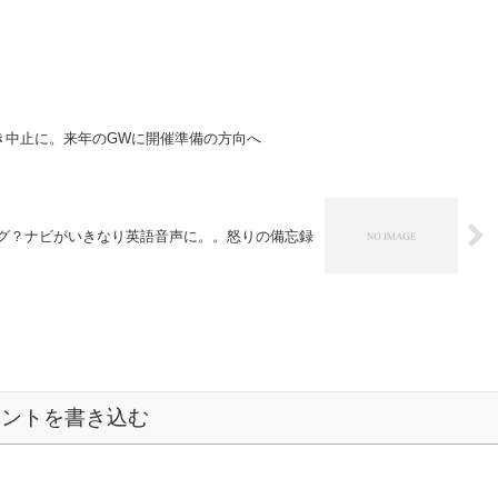
に続き中止に。来年のGWに開催準備の方向へ
yのバグ？ナビがいきなり英語音声に。。怒りの備忘録
メントを書き込む