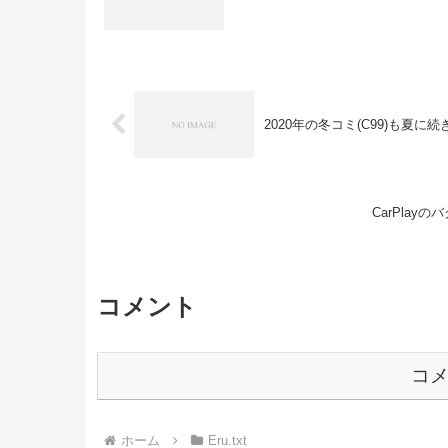
2020年の冬コミ(C99)も夏
CarPla
コメント
コ
ホーム
Eru.txt