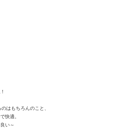
ね！
するのはもちろんのこと、
ので快適。
は良い～