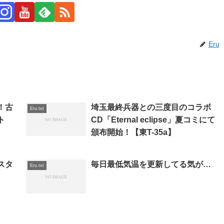
Eru
！古
埼玉最終兵器との三度目のコラボ
Eru.txt
ト
CD「Eternal eclipse」夏コミにて
頒布開始！【東T-35a】
スタ
毎日最低気温を更新してる気が…
Eru.txt