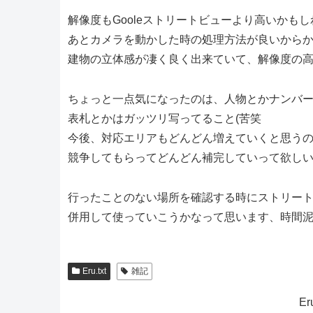
解像度もGooleストリートビューより高いかも
あとカメラを動かした時の処理方法が良いから
建物の立体感が凄く良く出来ていて、解像度の
ちょっと一点気になったのは、人物とかナンバ
表札とかはガッツリ写ってること(苦笑
今後、対応エリアもどんどん増えていくと思う
競争してもらってどんどん補完していって欲し
行ったことのない場所を確認する時にストリー
併用して使っていこうかなって思います、時間
Eru.txt
雑記
E