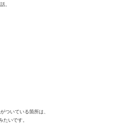
お話。
クがついている箇所は、
とみたいです。