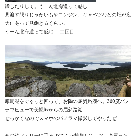
躱したりして。うーん北海道って感じ！
見渡す限りじゃがいもやニンジン、キャベツなどの畑が広
大にあって見飽きるくらい。
うーん北海道って感じ！(二回目
摩周湖をぐるっと回って、お隣の屈斜路湖へ。360度パノ
ラマビューで美幌峠からの屈斜路湖。
せっかくなのでスマホのパノラマ撮影してやったぜ！
その後フェリーに乗るLixさんが離脱して、お土産買った