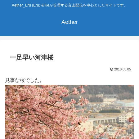
Aether_Eru (Eru) & Keが管理する音楽配信を中心としたサイトです。
Aether
一足早い河津桜
2018.03.05
見事な桜でした。