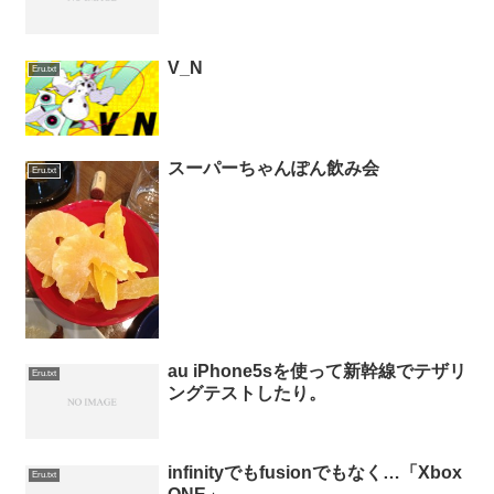
V_N
Eru.txt
スーパーちゃんぽん飲み会
Eru.txt
au iPhone5sを使って新幹線でテザリ
Eru.txt
ングテストしたり。
infinityでもfusionでもなく…「Xbox
Eru.txt