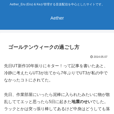
Aether_Eru (Eru) & Keが管理する音楽配信を中心としたサイトです。
Aether
ゴールテンウィークの過ごし方
2014.05.07
先日UT新作10年振りにキター！って記事を書いたあと、
冷静に考えたらUT3が出てから7年ぶりでUT3が私の中で
なかったコトにされてた。
先日、作業部屋にいったら泥棒に入られたみたいに物が散
乱しててエッと思ったら5日に起きた
地震のせい
でした。
ラックとかは突っ張り棒してあるけど中身はどうしても落