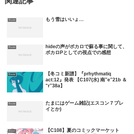
関連記事
もう雪はいいょ…
Eru.txt
hideの声がボカロで蘇る事に関して、
Eru.txt
ボカロPとしての視点での感想
【冬コミ新譜】『prhythmatiq
Eru.txt
act:12』発表 【C107(水) 南”e”21b ＆
“r”38a】
たまにはゲーム雑記(エスコン７プレ
Eru.txt
イとか)
【C108】夏のコミックマーケット
Eru.txt