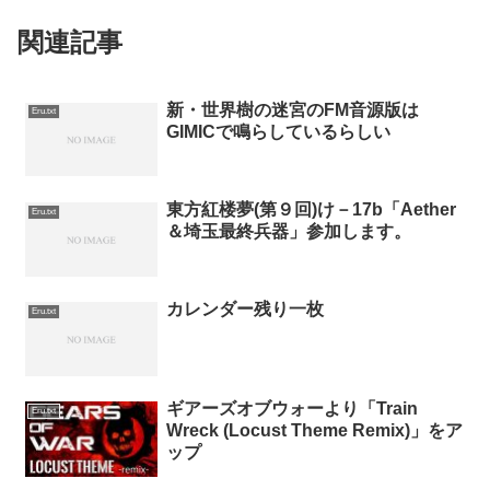
関連記事
新・世界樹の迷宮のFM音源版は
Eru.txt
GIMICで鳴らしているらしい
東方紅楼夢(第９回)け－17b「Aether
Eru.txt
＆埼玉最終兵器」参加します。
カレンダー残り一枚
Eru.txt
ギアーズオブウォーより「Train
Eru.txt
Wreck (Locust Theme Remix)」をア
ップ