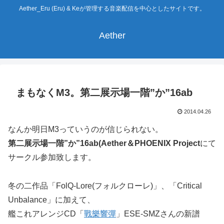
Aether_Eru (Eru) & Keが管理する音楽配信を中心としたサイトです。
Aether
まもなくM3。第二展示場一階”か”16ab
2014.04.26
なんか明日M3っていうのが信じられない。
第二展示場一階”か”16ab(Aether＆PHOENIX Project
にて
サークル参加致します。
冬の二作品「FolQ-Lore(フォルクローレ)」、「Critical
Unbalance」に加えて、
艦これアレンジCD「
戰樂響彈
」ESE-SMZさんの新譜