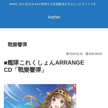
Aether_Eru (Eru) & Keが管理する音楽配信を中心としたサイトです。
Aether
戰樂響彈
2014.01.31
2020.08.29
■艦隊これくしょんARRANGE
CD「戰樂響彈」