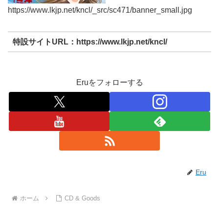
https://www.lkjp.net/kncl/_src/sc471/banner_small.jpg
特設サイトURL：https://www.lkjp.net/kncl/
Eruをフォローする
Eru
ホーム
CD & Goods