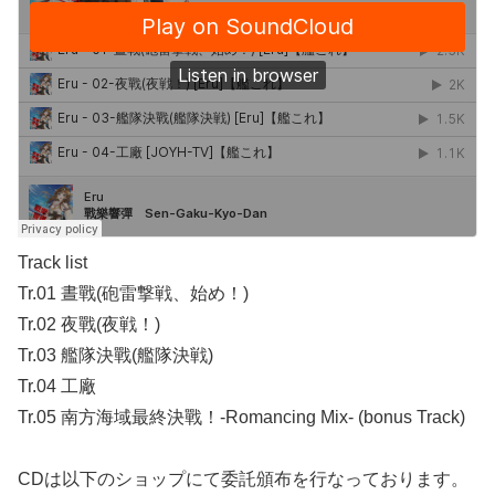
Track list
Tr.01 晝戰(砲雷撃戦、始め！)
Tr.02 夜戰(夜戦！)
Tr.03 艦隊決戰(艦隊決戦)
Tr.04 工廠
Tr.05 南方海域最終決戰！-Romancing Mix- (bonus Track)
CDは以下のショップにて委託頒布を行なっております。