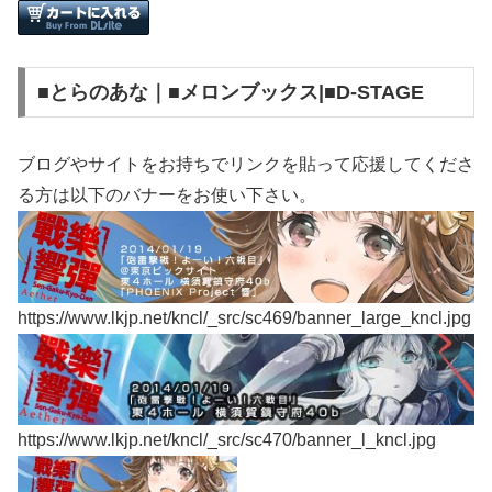
■とらのあな｜■メロンブックス|■D-STAGE
ブログやサイトをお持ちでリンクを貼って応援してくださ
る方は以下のバナーをお使い下さい。
https://www.lkjp.net/kncl/_src/sc469/banner_large_kncl.jpg
https://www.lkjp.net/kncl/_src/sc470/banner_l_kncl.jpg