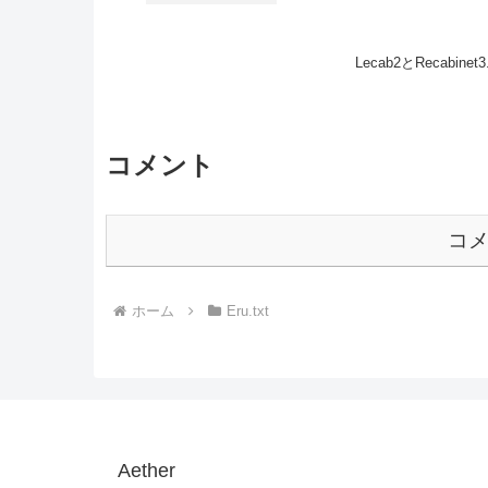
Lecab2とRecab
コメント
コ
ホーム
Eru.txt
Aether