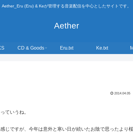
Aether_Eru (Eru) & Keが管理する音楽配信を中心としたサイトです。
Aether
KS
CD & Goods
Eru.txt
Ke.txt
2014.04.05
ぁっていうね。
う感じですが、今年は意外と寒い日が続いたお陰で思ったより