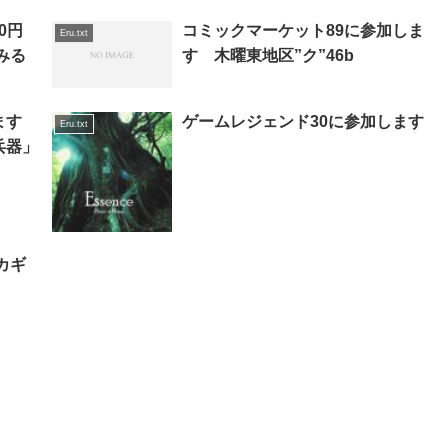
20円
コミックマーケット89に参加しま
Eru.txt
みる
す 木曜東地区”ク”46b
ます
ゲームレジェンド30に参加します
Eru.txt
兵器」
カギ