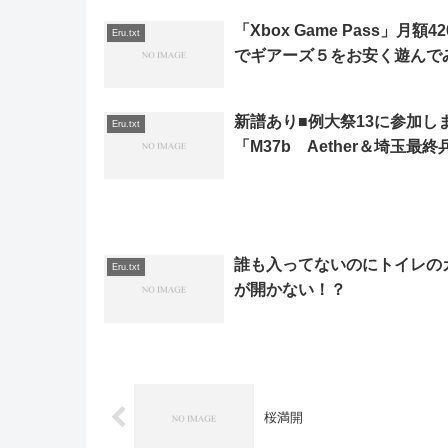
「Xbox Game Pass」月額4
Eru.txt
でギアーズ５をお安く遊んで
新譜あり■例大祭13に参加し
Eru.txt
「M37b Aether＆埼玉最終
誰も入ってないのにトイレの
Eru.txt
が開かない！？
桜満開