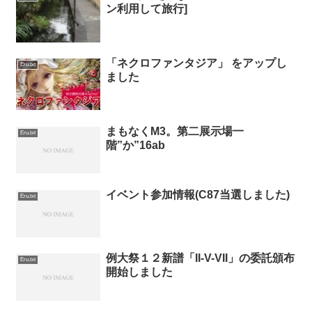
ン利用して旅行]
「ネクロファンタジア」 をアップし
Eru.txt
ました
まもなくM3。第二展示場一
Eru.txt
階”か”16ab
イベント参加情報(C87当選しました)
Eru.txt
例大祭１２新譜「II-V-VII」の委託頒布
Eru.txt
開始しました