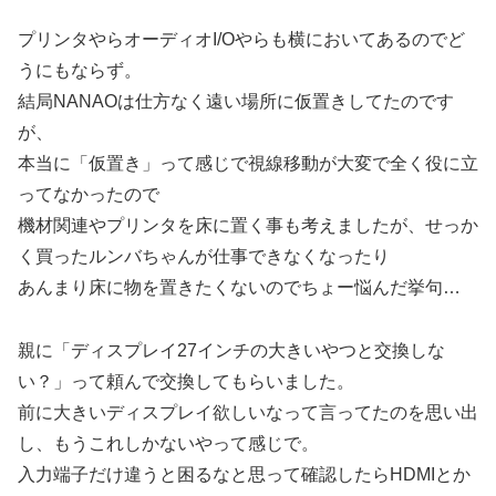
プリンタやらオーディオI/Oやらも横においてあるのでど
うにもならず。
結局NANAOは仕方なく遠い場所に仮置きしてたのです
が、
本当に「仮置き」って感じで視線移動が大変で全く役に立
ってなかったので
機材関連やプリンタを床に置く事も考えましたが、せっか
く買ったルンバちゃんが仕事できなくなったり
あんまり床に物を置きたくないのでちょー悩んだ挙句…
親に「ディスプレイ27インチの大きいやつと交換しな
い？」って頼んで交換してもらいました。
前に大きいディスプレイ欲しいなって言ってたのを思い出
し、もうこれしかないやって感じで。
入力端子だけ違うと困るなと思って確認したらHDMIとか