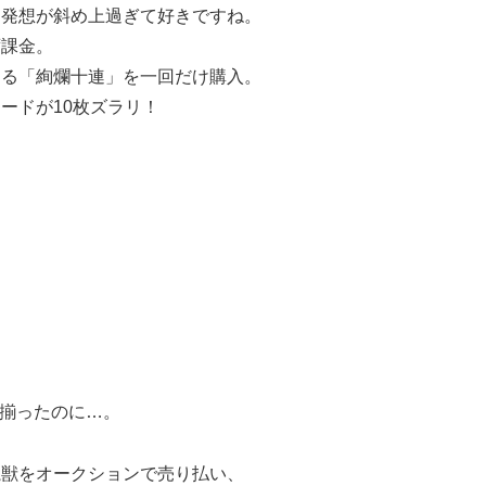
、発想が斜め上過ぎて好きですね。
ず課金。
くる「絢爛十連」を一回だけ購入。
ードが10枚ズラリ！
。
が揃ったのに…。
魔獣をオークションで売り払い、