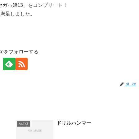
セガっ娘13」をコンプリート！
い満足しました。
_keをフォローする
st_ke
ドリルハンマー
Ke.TXT