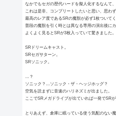
なかでもセガの歴代ハードを擬人化するなんて
これは是非、コンプリートしたいと思い、思わ
最高のレア度であるSRの魔獣が必ず1枚ついて
普段の魔獣を引く時とは異なる専用の演出後にカ
よくよく見るとSRが3枚入っていて驚きました
SRドリームキャスト。
SRセガサターン。
SRソニック。
…？
ソニック？…ソニック・ザ・ヘッジホッグ？
空気を読まずに音速のハリネズミが出ました。
ここでSRメガドライブが出ていれば一発でSR
とりあえず、倉庫に眠っている使う気配のない