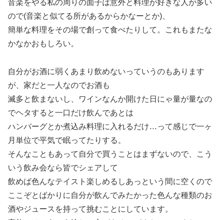
音楽をやる私の周りの面子は意外と料理が好きな人が多い
ので(音楽と似てる所があるからかなーとか)、
簡単な料理をその場で創って食べたりして。これもまたな
かなかおもしろい。
自分がお酒に弱くあまり飲めないっていうのもあります
が、家だと一人なのでお酒も
滅多と飲まないし、ワインなんか開けた日にゃ量が量なの
でヘタすると一口だけ飲んであとは
ハンバーグとか煮込み料理に入れるだけ…って感じで一ヶ
月単位で平気で眠ってたりする。
そんなこともあって自分で買うことはまずないので、こう
いう飲み会なら皆でシェアして
飲めば色んなテイスト楽しめるしあっという間に空くので
ここぞとばかりに自分が飲んでみたかった色んな種類のお
酒やジュースを持って挑むことにしています。