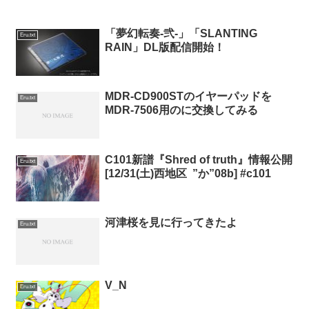
「夢幻転奏-弐-」「SLANTING
Eru.txt
RAIN」DL版配信開始！
MDR-CD900STのイヤーパッドを
Eru.txt
MDR-7506用のに交換してみる
C101新譜『Shred of truth』情報公開
Eru.txt
[12/31(土)西地区 ”か”08b] #c101
河津桜を見に行ってきたよ
Eru.txt
V_N
Eru.txt