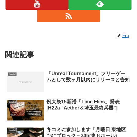
Eru
関連記事
「Unreal Tournament」フリーゲー
Eru.txt
ムとして数ヶ月以内にリリースと告知
例大祭15新譜「Time Flies」発表
Eru.txt
[H22a ”Aether＆埼玉最終兵器”]
冬コミに参加します「月曜日 東地区
Eru.txt
“ヌ”ブロック－34b(東６ホール)