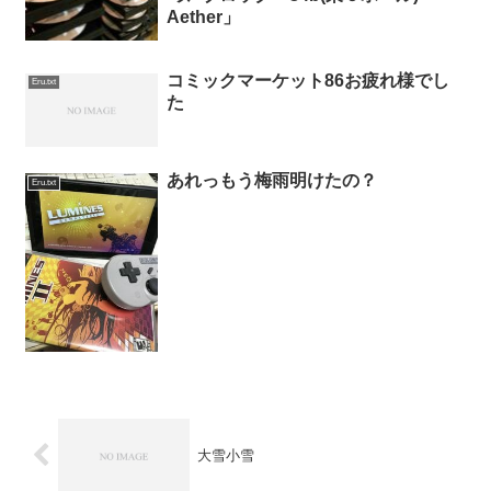
Aether」
コミックマーケット86お疲れ様でし
Eru.txt
た
あれっもう梅雨明けたの？
Eru.txt
大雪小雪