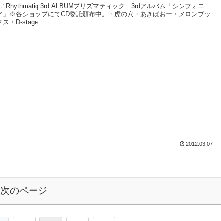
P∴Rhythmatiq 3rd ALBUMプリズマティック 3rdアルバム「シンフォニ
ア」※各ショップにてCD委託頒布中。・虎の穴・あきばおー・メロンブッ
クス・D-stage
2012.03.07
次のページ