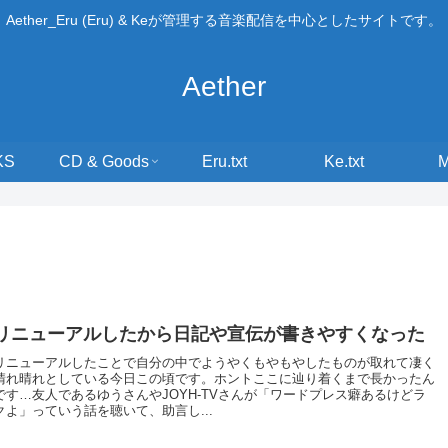
Aether_Eru (Eru) & Keが管理する音楽配信を中心としたサイトです。
Aether
KS
CD & Goods
Eru.txt
Ke.txt
リニューアルしたから日記や宣伝が書きやすくなった
リニューアルしたことで自分の中でようやくもやもやしたものが取れて凄く
晴れ晴れとしている今日この頃です。ホントここに辿り着くまで長かったん
です…友人であるゆうさんやJOYH-TVさんが「ワードプレス癖あるけどラ
クよ」っていう話を聴いて、助言し...