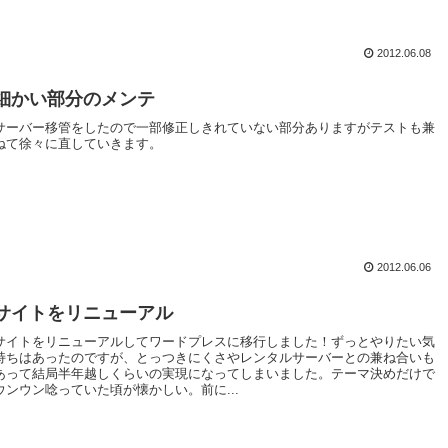
2012.06.08
細かい部分のメンテ
サーバー移管をしたので一部修正しきれていない部分ありますがテストも兼
ねて徐々に直していきます。
2012.06.06
サイトをリニューアル
サイトをリニューアルしてワードプレスに移行しました！ずっとやりたい気
持ちはあったのですが、とっつきにくさやレンタルサーバーとの兼ね合いも
あって結局半年越しくらいの実現になってしまいました。テーマ決めだけで
ウンウン唸っていた頃が懐かしい。前に...