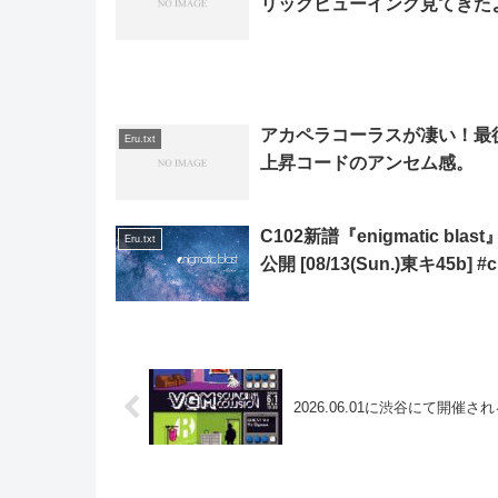
リックビューイング見てきた
アカペラコーラスが凄い！最
Eru.txt
上昇コードのアンセム感。
C102新譜『enigmatic blas
Eru.txt
公開 [08/13(Sun.)東キ45b] #c
2026.06.01に渋谷にて開催される