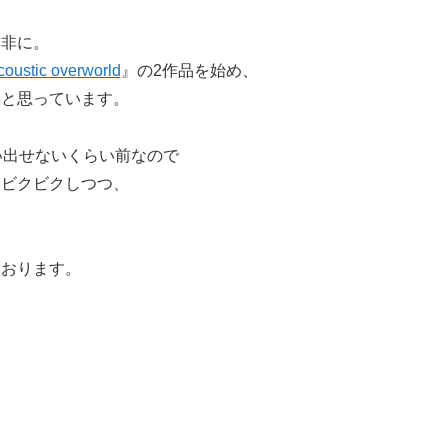
是非に。
coustic overworld
』の2作品を始め、
いと思っています。
い出せないくらい前なので
とビクビクしつつ、
ております。