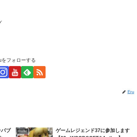
グ
ruをフォローする
Eru
ンパブ
ゲームレジェンド37に参加します
Eru.txt