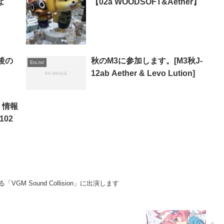
よ
【02a WOODSOFT&Aether】
後の
秋のM3に参加します。[M3秋J-
Eru.txt
12ab Aether & Levo Lution]
t』情報
102
「VGM Sound Collision」に出演します