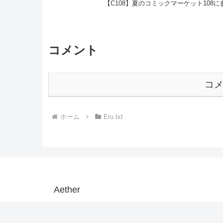
【C108】夏のコミックマーケット108に参
コメント
コ
ホーム
Eru.txt
Aether