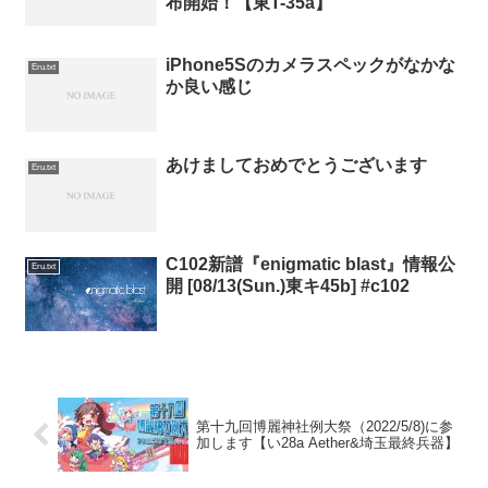
布開始！【東T-35a】
iPhone5Sのカメラスペックがなかな
Eru.txt
か良い感じ
あけましておめでとうございます
Eru.txt
C102新譜『enigmatic blast』情報公
Eru.txt
開 [08/13(Sun.)東キ45b] #c102
第十九回博麗神社例大祭（2022/5/8)に参
加します【い28a Aether&埼玉最終兵器】