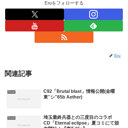
Eruをフォローする
Eru
関連記事
C92「Brutal blast」情報公開(金曜
Eru.txt
東”シ”65b Aether)
埼玉最終兵器との三度目のコラボ
Eru.txt
CD「Eternal eclipse」夏コミにて頒