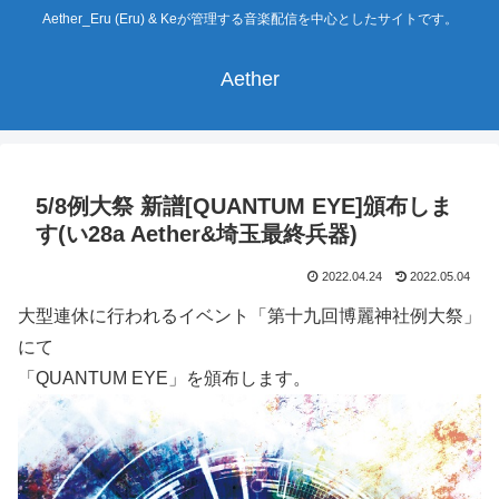
Aether_Eru (Eru) & Keが管理する音楽配信を中心としたサイトです。
Aether
5/8例大祭 新譜[QUANTUM EYE]頒布しま
す(い28a Aether&埼玉最終兵器)
2022.04.24
2022.05.04
大型連休に行われるイベント「第十九回博麗神社例大祭」
にて
「QUANTUM EYE」を頒布します。