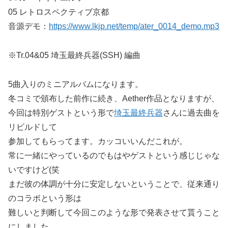
05 レトロスペクティブ京都
音源デモ：
https://www.lkjp.net/temp/ater_0014_demo.mp3
※Tr.04&05 埼玉最終兵器(SSH) 編曲
5曲入りのミニアルバムになります。
冬コミで頒布した前作に続き、Aether作品となりますが、
今回は特別ゲストという形で
埼玉最終兵器
さんに過去曲を
リビルドして
参加してもらってます。カッコいいんだこれが。
常に一緒にやっているのでもはやゲストという感じじゃな
いですけど(笑
まだ彼の体調が十分に安定しないということで、従来通り
のコラボという形は
難しいと判断して今回このような形で発表させて貰うこと
にしました。